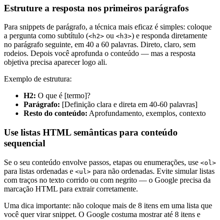
Estruture a resposta nos primeiros parágrafos
Para snippets de parágrafo, a técnica mais eficaz é simples: coloque
a pergunta como subtítulo (
ou
) e responda diretamente
<h2>
<h3>
no parágrafo seguinte, em 40 a 60 palavras. Direto, claro, sem
rodeios. Depois você aprofunda o conteúdo — mas a resposta
objetiva precisa aparecer logo ali.
Exemplo de estrutura:
H2:
O que é [termo]?
Parágrafo:
[Definição clara e direta em 40-60 palavras]
Resto do conteúdo:
Aprofundamento, exemplos, contexto
Use listas HTML semânticas para conteúdo
sequencial
Se o seu conteúdo envolve passos, etapas ou enumerações, use
<ol>
para listas ordenadas e
para não ordenadas. Evite simular listas
<ul>
com traços no texto corrido ou com negrito — o Google precisa da
marcação HTML para extrair corretamente.
Uma dica importante: não coloque mais de 8 itens em uma lista que
você quer virar snippet. O Google costuma mostrar até 8 itens e