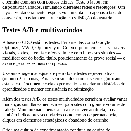
e permita compras com poucos cliques. Teste o layout em
dispositivos variados, simulando diferentes redes e resoluções. Um
layout verdadeiramente responsivo aumenta não apenas a taxa de
conversão, mas também a retenção e a satisfação do usuário.
Testes A/B e multivariados
A base do CRO está nos testes. Ferramentas como Google
Optimize, VWO, Optimizely ou Convert permitem testar variáveis
visuais, textos, layouts e ofertas. Inicie com hipóteses simples —
modificar cor do botão, título, posicionamento de prova social — e
avance para testes mais complexos.
Use amostragem adequada e período de testes representativo
(mínimo 2 semanas). Analise resultados com base em significância
estatística. Documente cada experimento para criar um histórico de
aprendizados e manter consistência na otimização.
Além dos testes A/B, os testes multivariados permitem avaliar várias
mudanças simultaneamente, ideal para sites com grande volume de
tráfego. Monitore não apenas a taxa de conversão direta, mas
também indicadores secundários como tempo de permanência,
cliques em elementos estratégicos e abandono de carrinho.
Crie uma cultura de experimentação contínua na equipe de