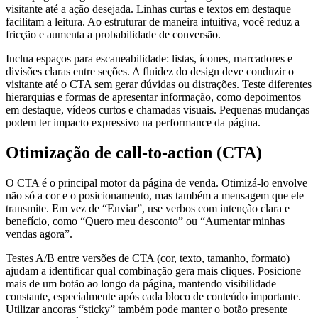
visitante até a ação desejada. Linhas curtas e textos em destaque
facilitam a leitura. Ao estruturar de maneira intuitiva, você reduz a
fricção e aumenta a probabilidade de conversão.
Inclua espaços para escaneabilidade: listas, ícones, marcadores e
divisões claras entre seções. A fluidez do design deve conduzir o
visitante até o CTA sem gerar dúvidas ou distrações. Teste diferentes
hierarquias e formas de apresentar informação, como depoimentos
em destaque, vídeos curtos e chamadas visuais. Pequenas mudanças
podem ter impacto expressivo na performance da página.
Otimização de call‑to‑action (CTA)
O CTA é o principal motor da página de venda. Otimizá-lo envolve
não só a cor e o posicionamento, mas também a mensagem que ele
transmite. Em vez de “Enviar”, use verbos com intenção clara e
benefício, como “Quero meu desconto” ou “Aumentar minhas
vendas agora”.
Testes A/B entre versões de CTA (cor, texto, tamanho, formato)
ajudam a identificar qual combinação gera mais cliques. Posicione
mais de um botão ao longo da página, mantendo visibilidade
constante, especialmente após cada bloco de conteúdo importante.
Utilizar ancoras “sticky” também pode manter o botão presente