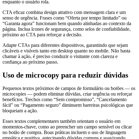
enquanto o usuário rola.
CTA eficaz combina design atrativo com mensagem clara e um
senso de urgência. Frases como “Oferta por tempo limitado” ou
“Garanta agora” funcionam bem quando alinhadas ao contexto da
página. Inclua ícones de segurança, como selos de confiabilidade,
próximo ao CTA para reforçar a decisão.
Adapte CTAs para diferentes dispositivos, garantindo que sejam
clicáveis e visíveis tanto em desktop quanto no mobile. Não basta
chamar à ação, é preciso conduzir o visitante com clareza e
confiança ao próximo passo.
Uso de microcopy para reduzir dúvidas
Pequenos textos próximos de campos de formulário ou botões — os
microcopies — podem eliminar dúvidas, criar urgência ou reforçar
benefícios. Trechos como “Sem compromisso”, “Cancelamento
fácil” ou “Pagamento seguro” diminuem barreiras psicológicas que
bloqueiam a ação.
Esses textos complementares também orientam o usuário em
momentos-chave, como ao preencher um campo sensível ou clicar
no botão de compra. Boas práticas incluem o uso de linguagem
empática e positiva, antecipando dúvidas comuns e suavizando