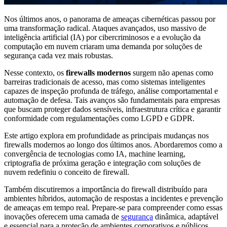
Nos últimos anos, o panorama de ameaças cibernéticas passou por
uma transformação radical. Ataques avançados, uso massivo de
inteligência artificial (IA) por cibercriminosos e a evolução da
computação em nuvem criaram uma demanda por soluções de
segurança cada vez mais robustas.
Nesse contexto, os
firewalls modernos
surgem não apenas como
barreiras tradicionais de acesso, mas como sistemas inteligentes
capazes de inspeção profunda de tráfego, análise comportamental e
automação de defesa. Tais avanços são fundamentais para empresas
que buscam proteger dados sensíveis, infraestrutura crítica e garantir
conformidade com regulamentações como LGPD e GDPR.
Este artigo explora em profundidade as principais mudanças nos
firewalls modernos ao longo dos últimos anos. Abordaremos como a
convergência de tecnologias como IA, machine learning,
criptografia de próxima geração e integração com soluções de
nuvem redefiniu o conceito de firewall.
Também discutiremos a importância do firewall distribuído para
ambientes híbridos, automação de respostas a incidentes e prevenção
de ameaças em tempo real. Prepare-se para compreender como essas
inovações oferecem uma camada de
segurança
dinâmica, adaptável
e essencial para a proteção de ambientes corporativos e públicos