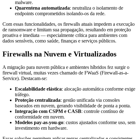
malware.
Quarentena automatizada
: neutraliza o isolamento de
endpoints comprometidos isolando-os da rede.
Com essas funcionalidades, os firewalls atuais impedem a execução
de ransomware e limitam sua propagação, resultando em proteção
proativa e imediata — especialmente crítica para ambientes com
dados sensíveis, como saúde, finanças e serviços públicos.
Firewalls na Nuvem e Virtualizados
A migração para nuvem pública e ambientes híbridos fez surgir o
firewall virtual, muitas vezes chamado de FWaaS (Firewall-as-a-
Service). Destacam-se:
Escalabilidade elástica
: alocação automática conforme exige
tráfego.
Proteção centralizada
: gestão unificada via consoles
baseados em nuvem, gerando visibilidade de ponta a ponta.
Integração com CSPM e CASB
: controle contínuo de
conformidade em nuvem.
Modelos pay-as-you-go
: custos ajustados conforme uso, sem
investimento em hardware.
Essas soluções permitem aplicar regras centralizadas e consistentes