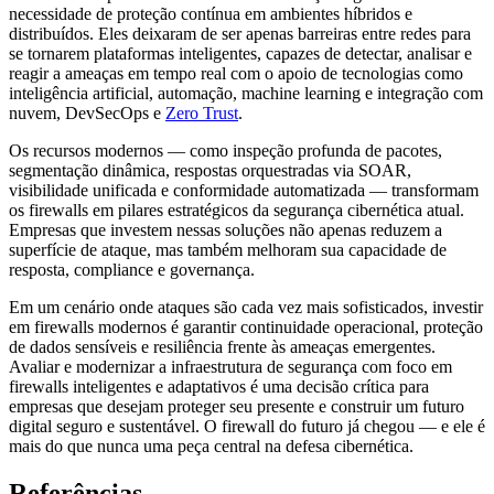
necessidade de proteção contínua em ambientes híbridos e
distribuídos. Eles deixaram de ser apenas barreiras entre redes para
se tornarem plataformas inteligentes, capazes de detectar, analisar e
reagir a ameaças em tempo real com o apoio de tecnologias como
inteligência artificial, automação, machine learning e integração com
nuvem, DevSecOps e
Zero Trust
.
Os recursos modernos — como inspeção profunda de pacotes,
segmentação dinâmica, respostas orquestradas via SOAR,
visibilidade unificada e conformidade automatizada — transformam
os firewalls em pilares estratégicos da segurança cibernética atual.
Empresas que investem nessas soluções não apenas reduzem a
superfície de ataque, mas também melhoram sua capacidade de
resposta, compliance e governança.
Em um cenário onde ataques são cada vez mais sofisticados, investir
em firewalls modernos é garantir continuidade operacional, proteção
de dados sensíveis e resiliência frente às ameaças emergentes.
Avaliar e modernizar a infraestrutura de segurança com foco em
firewalls inteligentes e adaptativos é uma decisão crítica para
empresas que desejam proteger seu presente e construir um futuro
digital seguro e sustentável. O firewall do futuro já chegou — e ele é
mais do que nunca uma peça central na defesa cibernética.
Referências