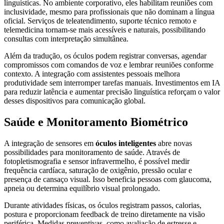
linguísticas. No ambiente corporativo, eles habilitam reuniões com
inclusividade, mesmo para profissionais que não dominam a língua
oficial. Serviços de teleatendimento, suporte técnico remoto e
telemedicina tornam-se mais acessíveis e naturais, possibilitando
consultas com interpretação simultânea.
Além da tradução, os óculos podem registrar conversas, agendar
compromissos com comandos de voz e lembrar reuniões conforme
contexto. A integração com assistentes pessoais melhora
produtividade sem interromper tarefas manuais. Investimentos em IA
para reduzir latência e aumentar precisão linguística reforçam o valor
desses dispositivos para comunicação global.
Saúde e Monitoramento Biométrico
A integração de sensores em
óculos inteligentes
abre novas
possibilidades para monitoramento de saúde. Através de
fotopletismografia e sensor infravermelho, é possível medir
frequência cardíaca, saturação de oxigênio, pressão ocular e
presença de cansaço visual. Isso beneficia pessoas com glaucoma,
apneia ou determina equilíbrio visual prolongado.
Durante atividades físicas, os óculos registram passos, calorias,
postura e proporcionam feedback de treino diretamente na visão
periférica. Medidas preventivas, como avaliação de estresse e