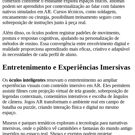
contextos conforme o estudante explora espaços físicos. Idiomas
podem ser aprendidos por contextualização ao falar com falantes
nativos simulados em AR. Cursos técnicos, como soldagem,
encanamento ou cirurgia, possibilitam treinamento seguro com
sobreposição de instruções junto à peça real.
Além disso, os óculos podem registrar padrões de movimento,
postura e respostas cognitivas, ajudando na personalização de
métodos de ensino. Essa convergência entre envolvimento digital e
realidade proporciona aprendizado mais eficaz, criativo e adaptável
às necessidades de cada perfil de aluno.
Entretenimento e Experiências Imersivas
Os
óculos inteligentes
renovam o entretenimento ao ampliar
experiências visuais com conteúdo imersivo em AR. Eles permitem
assistir filmes com projeção virtual de tela grande, sobreposição de
legendas contextuais, comentários interativos e escolha de ângulos
de câmera. Jogos AR transformam o ambiente real em campo de
batalha ou puzzle, criando interação física e digital no mesmo
espaço.
Museus e parques temáticos exploram a tecnologia para narrativas
imersivas, onde o público vê caminhões e fantasias do mundo antigo
inseridos no espaço real. Shows e eventos podem projetar