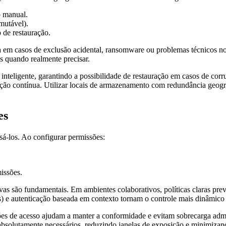
o manual.
mutável).
 de restauração.
em casos de exclusão acidental, ransomware ou problemas técnicos no 
os quando realmente precisar.
 inteligente, garantindo a possibilidade de restauração em casos de co
ação contínua. Utilizar locais de armazenamento com redundância geográ
es
sá-los. Ao configurar permissões:
missões.
tivas são fundamentais. Em ambientes colaborativos, políticas claras pr
) e autenticação baseada em contexto tornam o controle mais dinâmico 
 de acesso ajudam a manter a conformidade e evitam sobrecarga adminis
solutamente necessários, reduzindo janelas de exposição e minimizand