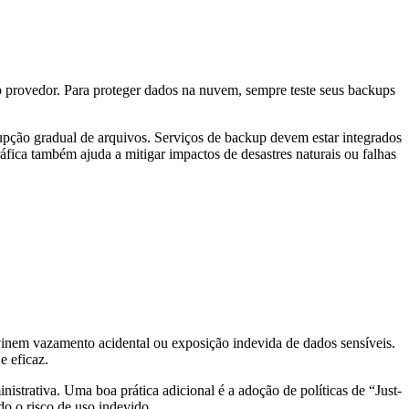
provedor. Para proteger dados na nuvem, sempre teste seus backups
rrupção gradual de arquivos. Serviços de backup devem estar integrados
fica também ajuda a mitigar impactos de desastres naturais ou falhas
evinem vazamento acidental ou exposição indevida de dados sensíveis.
e eficaz.
trativa. Uma boa prática adicional é a adoção de políticas de “Just-
o o risco de uso indevido.