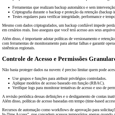
Ferramentas que realizam backup automático e sem intervençã
Criptografia durante o backup e proteção da retenção (backup i
Testes regulares para verificar integridade, performance e tempo
Mesmo com dados criptografados, um backup confiável impede perda 
em cenários reais. Isso assegura que você terá acesso aos seus arquiv
Além disso, é importante adotar políticas de versionamento e retenção
com ferramentas de monitoramento para alertar falhas e garantir oper
sistêmicas regionais.
Controle de Acesso e Permissões Granular
Não basta proteger dados na nuvem: é preciso limitar quem pode aces
Use grupos e funções para atribuir privilégios controlados.
Aplique modelos de acesso baseado em função (RBAC).
Verifique logs para monitorar tentativas de acesso e uso de per
A revisão periódica dessas definições e o desligamento de contas ina
Além disso, políticas de acesso baseadas em tempo (time-based access
Recursos de automação como workflows de aprovação para solicitações
In-Time Access”, que concedem acessos temporários apenas quando ab