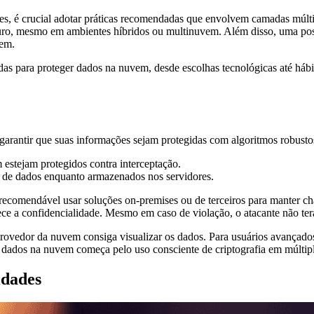
ões, é crucial adotar práticas recomendadas que envolvem camadas múlti
guro, mesmo em ambientes híbridos ou multinuvem. Além disso, uma po
vem.
adas para proteger dados na nuvem, desde escolhas tecnológicas até háb
al garantir que suas informações sejam protegidas com algoritmos robus
estejam protegidos contra interceptação.
s de dados enquanto armazenados nos servidores.
recomendável usar soluções on-premises ou de terceiros para manter c
a confidencialidade. Mesmo em caso de violação, o atacante não terá
rovedor da nuvem consiga visualizar os dados. Para usuários avançado
r dados na nuvem começa pelo uso consciente de criptografia em múltiplo
idades