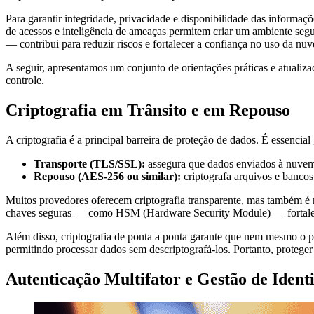
Para garantir integridade, privacidade e disponibilidade das informaç
de acessos e inteligência de ameaças permitem criar um ambiente se
— contribui para reduzir riscos e fortalecer a confiança no uso da nu
A seguir, apresentamos um conjunto de orientações práticas e atualiz
controle.
Criptografia em Trânsito e em Repouso
A criptografia é a principal barreira de proteção de dados. É essenci
Transporte (TLS/SSL):
assegura que dados enviados à nuvem 
Repouso (AES-256 ou similar):
criptografa arquivos e banco
Muitos provedores oferecem criptografia transparente, mas também é 
chaves seguras — como HSM (Hardware Security Module) — fortalece 
Além disso, criptografia de ponta a ponta garante que nem mesmo o p
permitindo processar dados sem descriptografá-los. Portanto, protege
Autenticação Multifator e Gestão de Ident