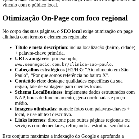
vínculo com o público local.
Otimização On‑Page com foco regional
No corpo das suas páginas, o
SEO local
exige otimização on‑page
alinhada com termos e elementos regionais:
Título e meta description
: inclua localização (bairro, cidade)
+ palavra-chave primária.
URLs amigáveis
: por exemplo,
.
www.seunegocio.com.br/clinica-são-paulo
Cabeçalhos estratégicos
(H2/H3): “Atendimento em São
Paulo”, “Por que somos referência no bairro X”.
Conteúdo rico
: destaque qualidades específicas da sua
região, fale de vantagens para clientes locais.
Schema LocalBusiness
: implemente dados estruturados com
NAP, horas de funcionamento, geo-coordenadas e preço
médio.
Imagens otimizadas
: nomeie fotos com palavras-chaves +
local, e use alt text descritivo.
Links internos
: direcione para outras páginas regionais ou
serviços complementares, reforçando a estrutura semântica.
Este conjunto maximiza a indexação do Google e aprofunda a