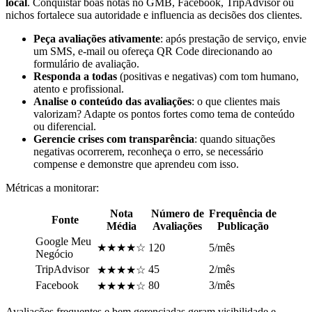
local
. Conquistar boas notas no GMB, Facebook, TripAdvisor ou
nichos fortalece sua autoridade e influencia as decisões dos clientes.
Peça avaliações ativamente
: após prestação de serviço, envie
um SMS, e-mail ou ofereça QR Code direcionando ao
formulário de avaliação.
Responda a todas
(positivas e negativas) com tom humano,
atento e profissional.
Analise o conteúdo das avaliações
: o que clientes mais
valorizam? Adapte os pontos fortes como tema de conteúdo
ou diferencial.
Gerencie crises com transparência
: quando situações
negativas ocorrerem, reconheça o erro, se necessário
compense e demonstre que aprendeu com isso.
Métricas a monitorar:
Nota
Número de
Frequência de
Fonte
Média
Avaliações
Publicação
Google Meu
★★★★☆
120
5/mês
Negócio
TripAdvisor
45
2/mês
★★★★☆
Facebook
80
3/mês
★★★★☆
Avaliações frequentes e bem gerenciadas geram visibilidade e