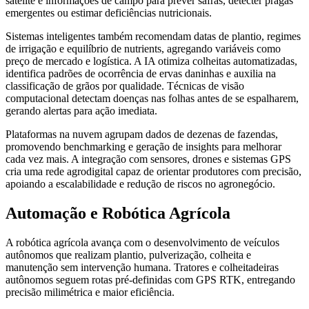
satélite e informações de campo para prever safras, detecter pragas
emergentes ou estimar deficiências nutricionais.
Sistemas inteligentes também recomendam datas de plantio, regimes
de irrigação e equilíbrio de nutrients, agregando variáveis como
preço de mercado e logística. A IA otimiza colheitas automatizadas,
identifica padrões de ocorrência de ervas daninhas e auxilia na
classificação de grãos por qualidade. Técnicas de visão
computacional detectam doenças nas folhas antes de se espalharem,
gerando alertas para ação imediata.
Plataformas na nuvem agrupam dados de dezenas de fazendas,
promovendo benchmarking e geração de insights para melhorar
cada vez mais. A integração com sensores, drones e sistemas GPS
cria uma rede agrodigital capaz de orientar produtores com precisão,
apoiando a escalabilidade e redução de riscos no agronegócio.
Automação e Robótica Agrícola
A robótica agrícola avança com o desenvolvimento de veículos
autônomos que realizam plantio, pulverização, colheita e
manutenção sem intervenção humana. Tratores e colheitadeiras
autônomos seguem rotas pré-definidas com GPS RTK, entregando
precisão milimétrica e maior eficiência.